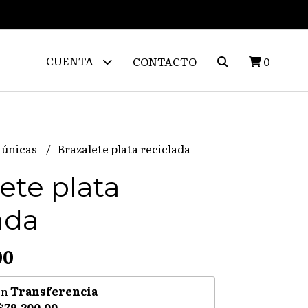
CUENTA
CONTACTO
0
 únicas
Brazalete plata reciclada
ete plata
ada
00
on
Transferencia
$79.200,00