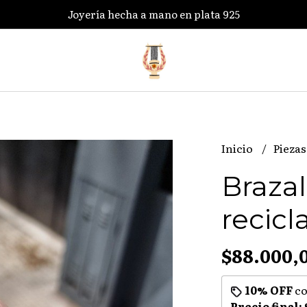
Joyería hecha a mano en plata 925
Inicio
Piezas
Brazal
recicl
$88.000,
10% OFF
c
Precio final: